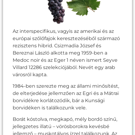
Az interspecifikus, vagyis az amerikai és az
európai szőlőfajok keresztezéséből származó
rezisztens hibrid. Csizmadia József és
Bereznai László alkotta meg 1959-ben a
Medoc noir és az Eger 1 néven ismert Seyve
Villard 12286 szelekciójából. Nevét egy arab
városról kapta.
1984-ben szerezte meg az állami minősítést,
de elterjedése jellemzően az Egri és a Mátrai
borvidékre korlátozódik, bár a Kunsági
borvidéken is találkozunk vele.
Borát kóstolva, megkapó, mély bordó színű,
jellegzetes illatú – vörösborokra kevésbé
jellemző – muskotályos ízzel találkozunk. Az