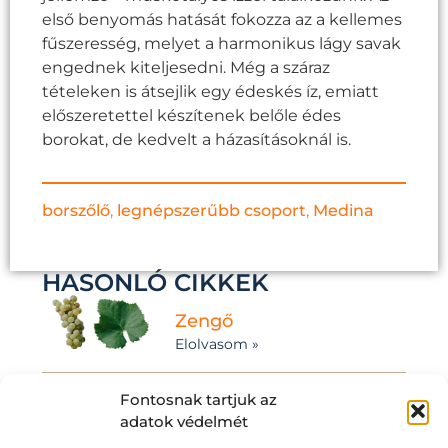
első benyomás hatását fokozza az a kellemes
fűszeresség, melyet a harmonikus lágy savak
engednek kiteljesedni. Még a száraz
tételeken is átsejlik egy édeskés íz, emiatt
előszeretettel készítenek belőle édes
borokat, de kedvelt a házasításoknál is.
borszőlő
,
legnépszerűbb csoport
,
Medina
HASONLÓ CIKKEK
Zengő
Elolvasom »
Fontosnak tartjuk az
Sémillon
adatok védelmét
Elolvasom »