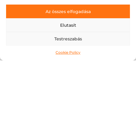
Az összes elfogadása
Laskaszőlő
Elutasít
Elolvasom »
Testreszabás
Csókaszőlő
Cookie Policy
Elolvasom »
Aligoté
Elolvasom »
Vértes Csillaga
Elolvasom »