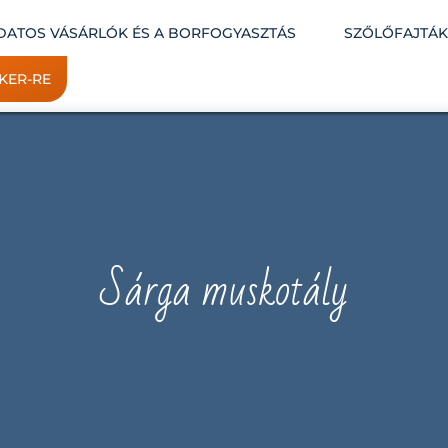
DATOS VÁSÁRLÓK ÉS A BORFOGYASZTÁS
SZŐLŐFAJTÁ
KER-RE
Sárga muskotály