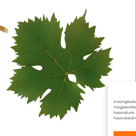
A böngészés
megjeleníté
használunk.
használatáh