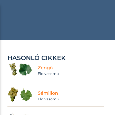
HASONLÓ CIKKEK
Zengő
Elolvasom »
Sémillon
Elolvasom »