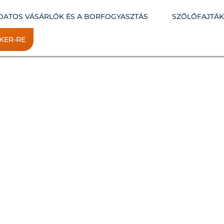
DATOS VÁSÁRLÓK ÉS A BORFOGYASZTÁS
SZŐLŐFAJTÁ
KER-RE