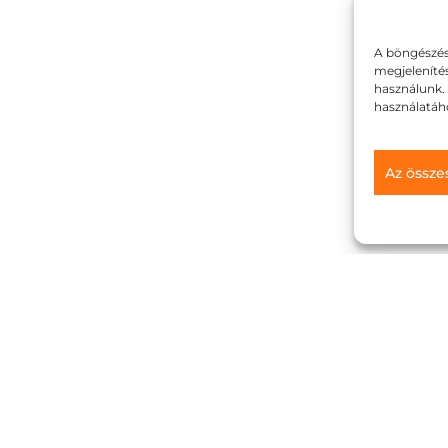
A böngészés
megjeleníté
használunk.
használatáh
Az össze