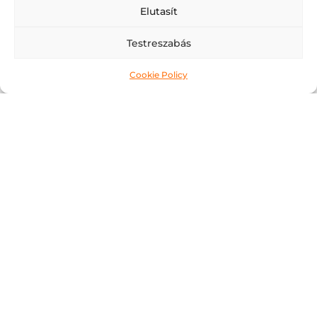
Elutasít
Testreszabás
Csókaszőlő
Elolvasom »
Cookie Policy
Aligoté
Elolvasom »
Vértes Csillaga
Elolvasom »