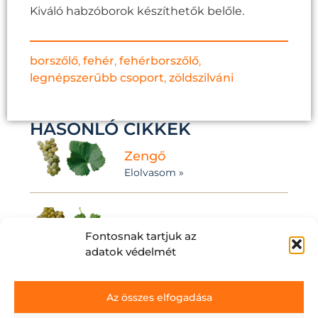
Kiváló habzóborok készíthetők belőle.
borszőlő
,
fehér
,
fehérborszőlő
,
legnépszerűbb csoport
,
zöldszilváni
HASONLÓ CIKKEK
Zengő
Elolvasom »
Sémillon
Fontosnak tartjuk az
Elolvasom »
adatok védelmét
Laskaszőlő
Az összes elfogadása
Elolvasom »