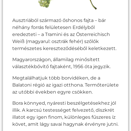
Ausztriából származó őshonos fajta – bár
néhány forrás felületesen Erdélyből
eredezteti – a Tramini és az Österreichisch
Weiß (magyarul: osztrák fehér) szőlők
természetes kereszteződéséből keletkezett.
Magyarországon, államilag minősített
választékbővítő fajtaként, 1956 óta jegyzik.
Megtalálhatjuk több borvidéken, de a
Balatoni régió az igazi otthona. Termőterülete
az utóbbi években egyre csökken.
Bora könnyed, nyáresti beszélgetésekhez jól
illik. A karcsú testességet felvezető, diszkrét
illatot egy igen finom, különleges fűszeres íz
követ, amit lágy savai hagynak érvényre jutni.